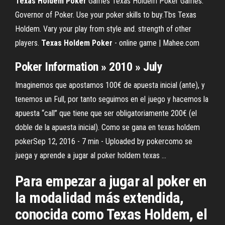
Texas
Holdem
Poker
Games Texas Holdem Poker Games.
Governor of Poker. Use your poker skills to buy.Tbs Texas
Holdem. Vary your play from style and. strength of other
players.
Texas
Holdem
Poker
- online game | Mahee.com
Poker
Information » 2010 » July
Imaginemos que apostamos 100€ de apuesta inicial (ante), y
tenemos un Full, por tanto seguimos en el juego y hacemos la
apuesta “call” que tiene que ser obligatoriamente 200€ (el
doble de la apuesta inicial). Como se gana en texas holdem
pokerSep 12, 2016 - 7 min - Uploaded by pokercomo se
juega y aprende a jugar al poker holdem texas ...
Para empezar a jugar al poker en
la modalidad más extendida,
conocida como Texas Holdem, el