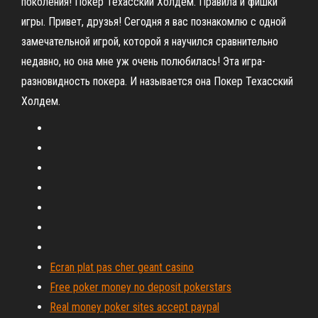
поколения! Покер Техасский Холдем. Правила и фишки
игры. Привет, друзья! Сегодня я вас познакомлю с одной
замечательной игрой, которой я научился сравнительно
недавно, но она мне уж очень полюбилась! Эта игра-
разновидность покера. И называется она Покер Техасский
Холдем.
Ecran plat pas cher geant casino
Free poker money no deposit pokerstars
Real money poker sites accept paypal